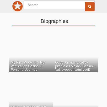
Biographies
My First Week at a No
Odgovori na najčešća
Verification Casino: A
pitanja o Lolajack Casino –
Personal Journey
Vaš sveobuhvatni vodič
Kako u 36 jednostavnih