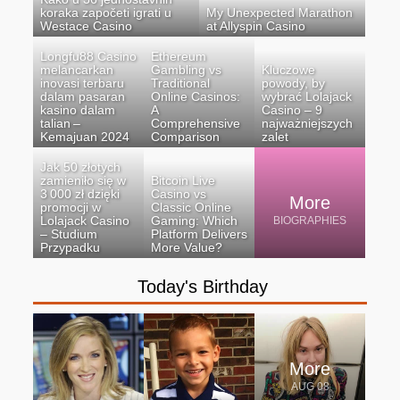
koraka započeti igrati u
My Unexpected Marathon
Westace Casino
at Allyspin Casino
Longfu88 Casino
Ethereum
melancarkan
Gambling vs
Kluczowe
inovasi terbaru
Traditional
powody, by
dalam pasaran
Online Casinos:
wybrać Lolajack
kasino dalam
A
Casino – 9
talian –
Comprehensive
najważniejszych
Kemajuan 2024
Comparison
zalet
Jak 50 złotych
zamieniło się w
Bitcoin Live
3 000 zł dzięki
Casino vs
More
promocji w
Classic Online
Lolajack Casino
Gaming: Which
BIOGRAPHIES
– Studium
Platform Delivers
Przypadku
More Value?
Today's Birthday
More
AUG 08