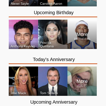
Alexei Sayle
Caroline Aaron
Upcoming Birthday
More
BIRTHDAYS
Priscilla
Anthony Keyvan
Quintana
Today's Anniversary
More
AUG 07
Jillie Mack
Tom Selleck
Upcoming Anniversary