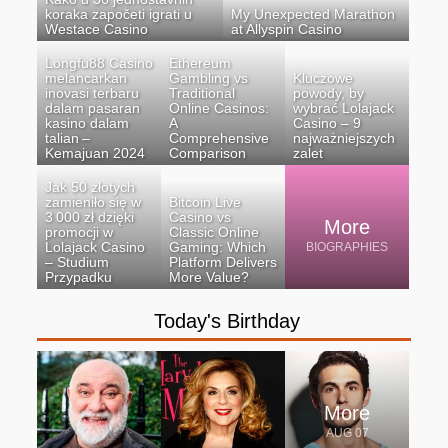
koraka započeti igrati u
My Unexpected Marathon
Westace Casino
at Allyspin Casino
Longfu88 Casino
Ethereum
melancarkan
Gambling vs
Kluczowe
inovasi terbaru
Traditional
powody, by
dalam pasaran
Online Casinos:
wybrać Lolajack
kasino dalam
A
Casino – 9
talian –
Comprehensive
najważniejszych
Kemajuan 2024
Comparison
zalet
Jak 50 złotych
zamieniło się w
Bitcoin Live
3 000 zł dzięki
Casino vs
More
promocji w
Classic Online
Lolajack Casino
Gaming: Which
BIOGRAPHIES
– Studium
Platform Delivers
Przypadku
More Value?
Today's Birthday
More
AUG 07