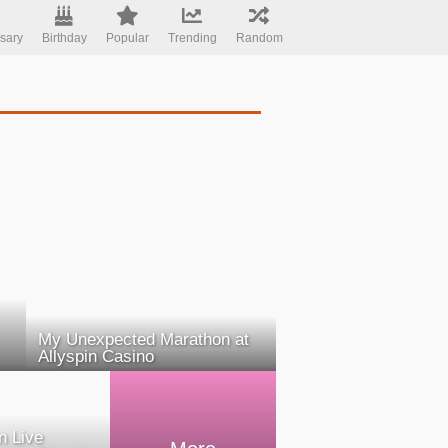
sary
Birthday
Popular
Trending
Random
My Unexpected Marathon at
Allyspin Casino
n Live