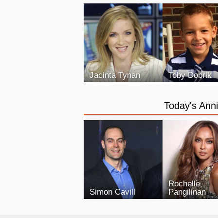
Jacinta Tynan
Toby Dobrik
Today's Ann
Rochelle
Simon Cavill
Pangilinan