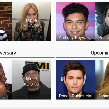
More
AUG 08
Anthony Keyvan
Prisci
iversary
Upcomin
More
AUG 08
Ronen Rubinstein
Johan