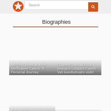
Biographies
My First Week at a No
Odgovori na najčešća
Verification Casino: A
pitanja o Lolajack Casino –
Personal Journey
Vaš sveobuhvatni vodič
Kako u 36 jednostavnih