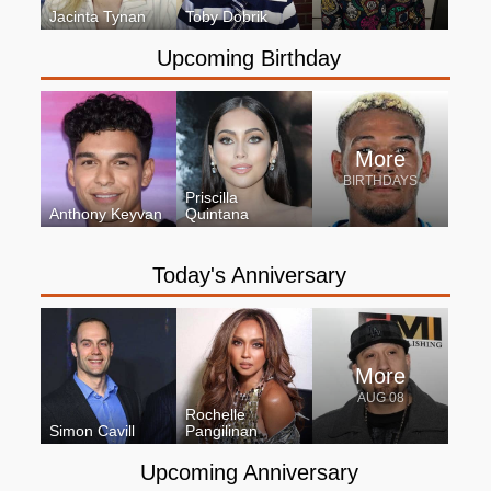
Jacinta Tynan
Toby Dobrik
Upcoming Birthday
More
BIRTHDAYS
Priscilla
Anthony Keyvan
Quintana
Today's Anniversary
More
AUG 08
Rochelle
Simon Cavill
Pangilinan
Upcoming Anniversary