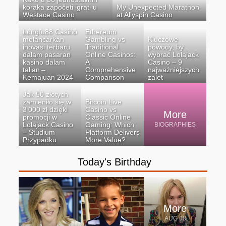
koraka započeti igrati u
My Unexpected Marathon
Westace Casino
at Allyspin Casino
Longfu88 Casino
Ethereum
melancarkan
Gambling vs
Kluczowe
inovasi terbaru
Traditional
powody, by
dalam pasaran
Online Casinos:
wybrać Lolajack
kasino dalam
A
Casino – 9
talian –
Comprehensive
najważniejszych
Kemajuan 2024
Comparison
zalet
Jak 50 złotych
zamieniło się w
Bitcoin Live
3 000 zł dzięki
Casino vs
More
promocji w
Classic Online
Lolajack Casino
Gaming: Which
BIOGRAPHIES
– Studium
Platform Delivers
Przypadku
More Value?
Today's Birthday
More
AUG 08