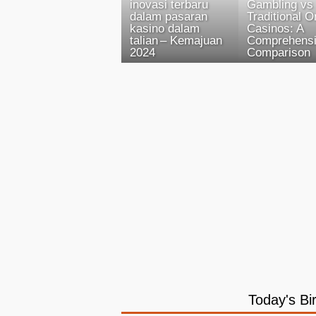
inovasi terbaru
Gambling vs
dalam pasaran
Traditional O
kasino dalam
Casinos: A
talian – Kemajuan
Comprehens
2024
Comparison
Today's Bi