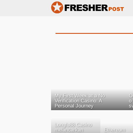
My First Week at a No
O
Verification Casino: A
o
Personal Journey
s
Longfu88 Casino
melancarkan
Ethereum