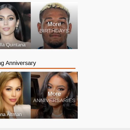
More
BIRTHDAYS
lla Quintana
g Anniversary
More
ANNIVERSARIES
na Altman