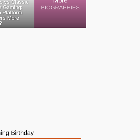
More
o vs Classic
e Gaming:
BIOGRAPHIES
 Platform
ers More
?
ng Birthday