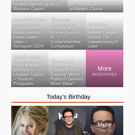
koraka započeti igrati u
My Unexpected Marathon
Westace Casino
at Allyspin Casino
Longfu88 Casino
Ethereum
melancarkan
Gambling vs
Kluczowe
inovasi terbaru
Traditional
powody, by
dalam pasaran
Online Casinos:
wybrać Lolajack
kasino dalam
A
Casino – 9
talian –
Comprehensive
najważniejszych
Kemajuan 2024
Comparison
zalet
Jak 50 złotych
zamieniło się w
Bitcoin Live
3 000 zł dzięki
Casino vs
More
promocji w
Classic Online
Lolajack Casino
Gaming: Which
BIOGRAPHIES
– Studium
Platform Delivers
Przypadku
More Value?
Today's Birthday
More
AUG 06