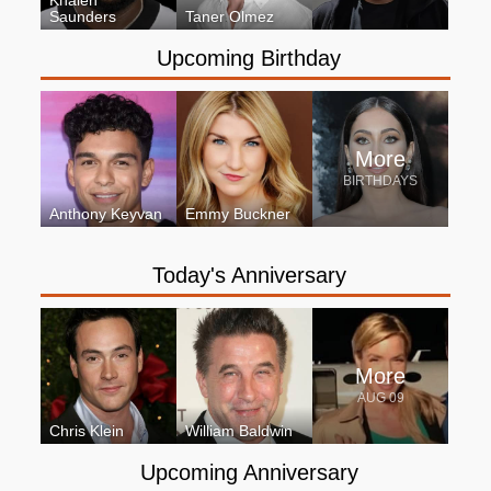
Khalen
Saunders
Taner Olmez
Upcoming Birthday
More
BIRTHDAYS
Anthony Keyvan
Emmy Buckner
Today's Anniversary
More
AUG 09
Chris Klein
William Baldwin
Upcoming Anniversary