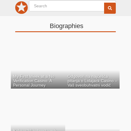
Biographies
My First Week at a No
Odgovori na najčešća
Verification Casino: A
pitanja o Lolajack Casino –
Personal Journey
Vaš sveobuhvatni vodič
Kako u 36 jednostavnih