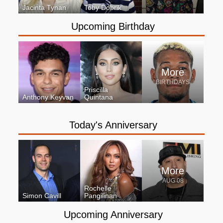
Jacinta Tynan
Toby Dobrik
Upcoming Birthday
More
BIRTHDAYS
Priscilla
Anthony Keyvan
Quintana
Today's Anniversary
More
AUG 08
Rochelle
Simon Cavill
Pangilinan
Upcoming Anniversary