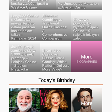
koraka započeti igrati u
My Unexpected Marathon
Westace Casino
at Allyspin Casino
Longfu88 Casino
Ethereum
melancarkan
Gambling vs
Kluczowe
inovasi terbaru
Traditional
powody, by
dalam pasaran
Online Casinos:
wybrać Lolajack
kasino dalam
A
Casino – 9
talian –
Comprehensive
najważniejszych
Kemajuan 2024
Comparison
zalet
Jak 50 złotych
zamieniło się w
Bitcoin Live
3 000 zł dzięki
Casino vs
More
promocji w
Classic Online
Lolajack Casino
Gaming: Which
BIOGRAPHIES
– Studium
Platform Delivers
Przypadku
More Value?
Today's Birthday
More
AUG 07