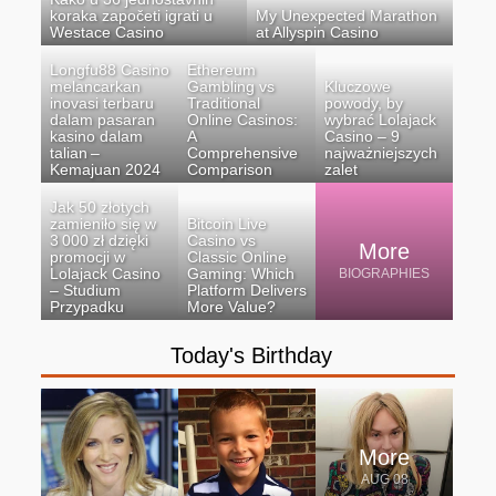
koraka započeti igrati u
My Unexpected Marathon
Westace Casino
at Allyspin Casino
Longfu88 Casino
Ethereum
melancarkan
Gambling vs
Kluczowe
inovasi terbaru
Traditional
powody, by
dalam pasaran
Online Casinos:
wybrać Lolajack
kasino dalam
A
Casino – 9
talian –
Comprehensive
najważniejszych
Kemajuan 2024
Comparison
zalet
Jak 50 złotych
zamieniło się w
Bitcoin Live
3 000 zł dzięki
Casino vs
More
promocji w
Classic Online
Lolajack Casino
Gaming: Which
BIOGRAPHIES
– Studium
Platform Delivers
Przypadku
More Value?
Today's Birthday
More
AUG 08