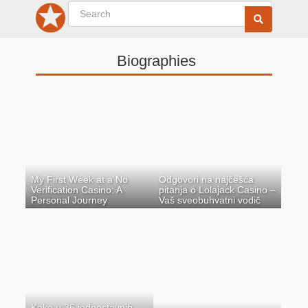
Biographies
My First Week at a No
Odgovori na najčešća
Verification Casino: A
pitanja o Lolajack Casino –
Personal Journey
Vaš sveobuhvatni vodič
Kako u 36 jednostavnih