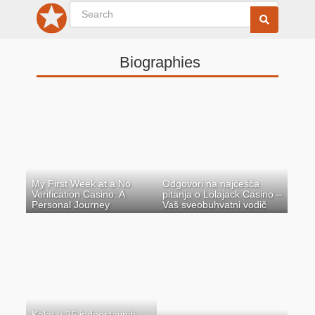
Biographies
My First Week at a No
Odgovori na najčešća
Verification Casino: A
pitanja o Lolajack Casino –
Personal Journey
Vaš sveobuhvatni vodič
Kako u 36 jednostavnih