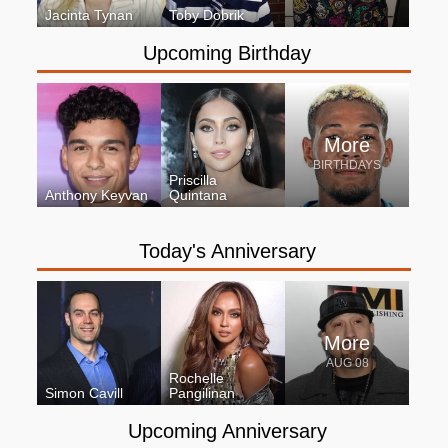
Jacinta Tynan
Toby Dobrik
Upcoming Birthday
More
BIRTHDAYS
Priscilla
Anthony Keyvan
Quintana
Today's Anniversary
More
AUG 08
Rochelle
Simon Cavill
Pangilinan
Upcoming Anniversary