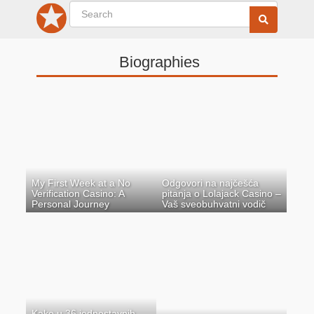
Biographies
My First Week at a No
Odgovori na najčešća
Verification Casino: A
pitanja o Lolajack Casino –
Personal Journey
Vaš sveobuhvatni vodič
Kako u 36 jednostavnih