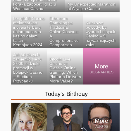
koraka započeti igrati u
My Unexpected Marathon
Westace Casino
at Allyspin Casino
Longfu88 Casino
Ethereum
melancarkan
Gambling vs
Kluczowe
inovasi terbaru
Traditional
powody, by
dalam pasaran
Online Casinos:
wybrać Lolajack
kasino dalam
A
Casino – 9
talian –
Comprehensive
najważniejszych
Kemajuan 2024
Comparison
zalet
Jak 50 złotych
zamieniło się w
Bitcoin Live
3 000 zł dzięki
Casino vs
More
promocji w
Classic Online
Lolajack Casino
Gaming: Which
BIOGRAPHIES
– Studium
Platform Delivers
Przypadku
More Value?
Today's Birthday
More
AUG 06