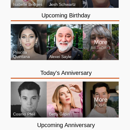
Isabelle Bridges
Josh Schwartz
Upcoming Birthday
More
BIRTHDAYS
Priscilla
Quintana
Alexei Sayle
Today's Anniversary
More
AUG 06
Cosmo Pfeil
Betty Gilpin
Upcoming Anniversary